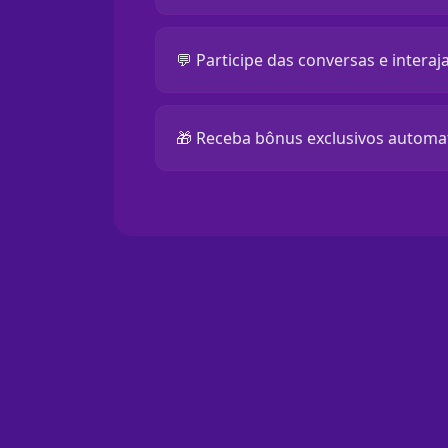
💬 Participe das conversas e interaj
🎁 Receba bônus exclusivos autom