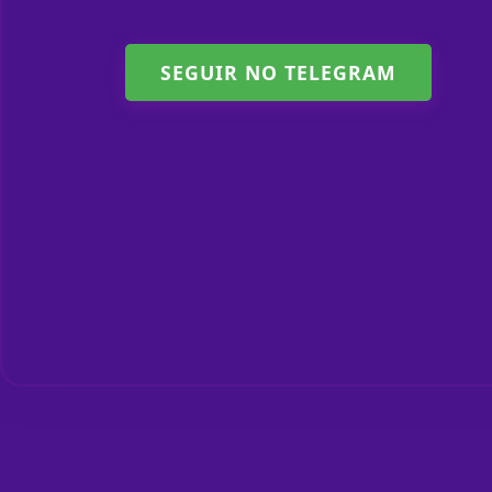
SEGUIR NO TELEGRAM