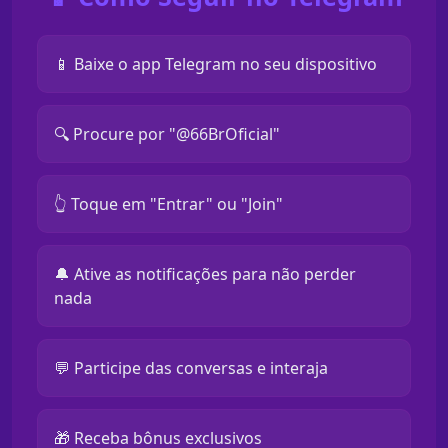
📱 Baixe o app Telegram no seu dispositivo
🔍 Procure por "@66BrOficial"
👆 Toque em "Entrar" ou "Join"
🔔 Ative as notificações para não perder
nada
💬 Participe das conversas e interaja
🎁 Receba bônus exclusivos