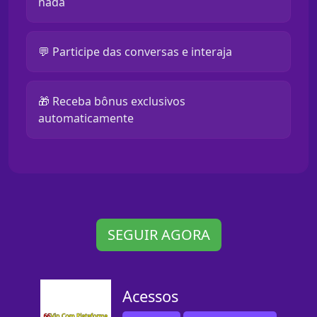
nada
💬 Participe das conversas e interaja
🎁 Receba bônus exclusivos
automaticamente
SEGUIR AGORA
Acessos