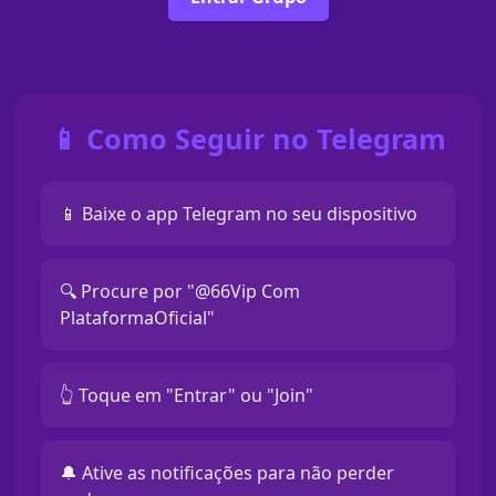
📱 Como Seguir no Telegram
📱 Baixe o app Telegram no seu dispositivo
🔍 Procure por "@66Vip Com
PlataformaOficial"
👆 Toque em "Entrar" ou "Join"
🔔 Ative as notificações para não perder