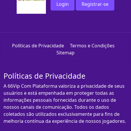
Login
Registrar-se
Políticas de Privacidade
Termos e Condições
Sitemap
Políticas de Privacidade
A 66Vip Com Plataforma valoriza a privacidade de seus
usuários e está empenhada em proteger todas as
informações pessoais fornecidas durante o uso de
nossos canais de comunicação. Todos os dados
coletados são utilizados exclusivamente para fins de
melhoria contínua da experiência de nossos jogadores.