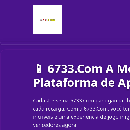
📱 6733.Com A M
Plataforma de A
Cadastre-se na 6733.Com para ganhar 
cada recarga. Com a 6733.Com, você t
incríveis e uma experiência de jogo inig
vencedores agora!