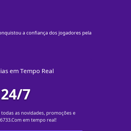
onquistou a confiança dos jogadores pela
cias em Tempo Real
24/7
e todas as novidades, promoções e
 6733.Com em tempo real!