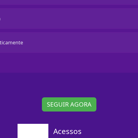
a
aticamente
SEGUIR AGORA
Acessos