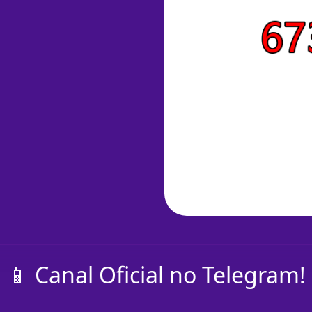
📱 Canal Oficial no Telegram!