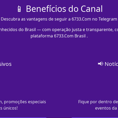
📱 Benefícios do Canal
Descubra as vantagens de seguir a 6733.Com no Telegram
hecidos do Brasil — com operação justa e transparente, c
plataforma 6733.Com Brasil .
sivos
📢 Notí
m, promoções especiais
Fique por dentro d
s únicos!
eventos da