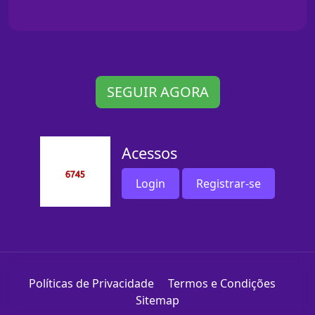
SEGUIR AGORA
Acessos
Login
Registrar-se
Políticas de Privacidade
Termos e Condições
Sitemap