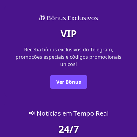
🎁 Bônus Exclusivos
VIP
Receba bônus exclusivos do Telegram,
promoções especiais e códigos promocionais
únicos!
Ver Bônus
📢 Notícias em Tempo Real
24/7