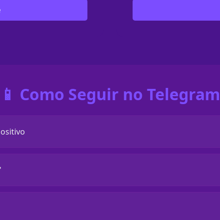
e
📱 Como Seguir no Telegram
ositivo
"