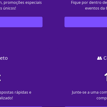
m, promoções especiais
Fique por dentro d
s únicos!
eventos da 
reto
👥 
t
espostas rápidas e
Junte-se a uma com
lizado!
compa