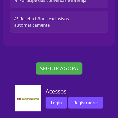
💬 Participe das conversas e interaja
🎁 Receba bônus exclusivos
automaticamente
SEGUIR AGORA
Acessos
Login
Registrar-se