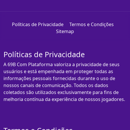
Políticas de Privacidade
Termos e Condições
Sitemap
Políticas de Privacidade
A 69B Com Plataforma valoriza a privacidade de seus
usuários e está empenhada em proteger todas as
informações pessoais fornecidas durante o uso de
nossos canais de comunicação. Todos os dados
coletados são utilizados exclusivamente para fins de
melhoria contínua da experiência de nossos jogadores.