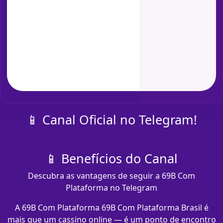
📱 Canal Oficial no Telegram!
📱 Benefícios do Canal
Descubra as vantagens de seguir a 69B Com
Plataforma no Telegram
A 69B Com Plataforma 69B Com Plataforma Brasil é
mais que um cassino online — é um ponto de encontro