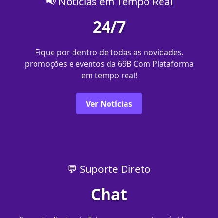
📢 Notícias em Tempo Real
24/7
Fique por dentro de todas as novidades,
promoções e eventos da 69B Com Plataforma
em tempo real!
Ver Notícias
💬 Suporte Direto
Chat