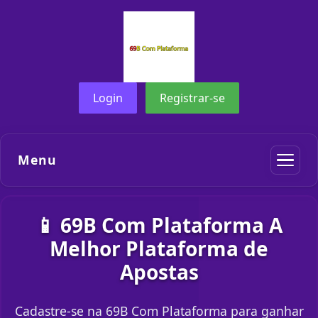
Login
Registrar-se
Menu
📱 69B Com Plataforma A
Melhor Plataforma de
Apostas
Cadastre-se na 69B Com Plataforma para ganhar