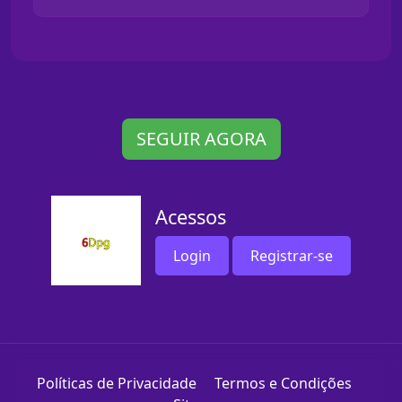
SEGUIR AGORA
Acessos
Login
Registrar-se
Políticas de Privacidade
Termos e Condições