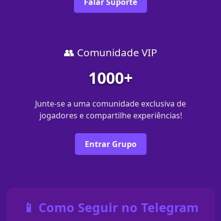
Falar Suporte
👥 Comunidade VIP
1000+
Junte-se a uma comunidade exclusiva de
jogadores e compartilhe experiências!
Entrar Grupo
📱 Como Seguir no Telegram