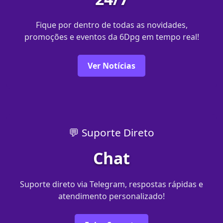
Fique por dentro de todas as novidades,
promoções e eventos da 6Dpg em tempo real!
Ver Notícias
💬 Suporte Direto
Chat
Suporte direto via Telegram, respostas rápidas e
atendimento personalizado!