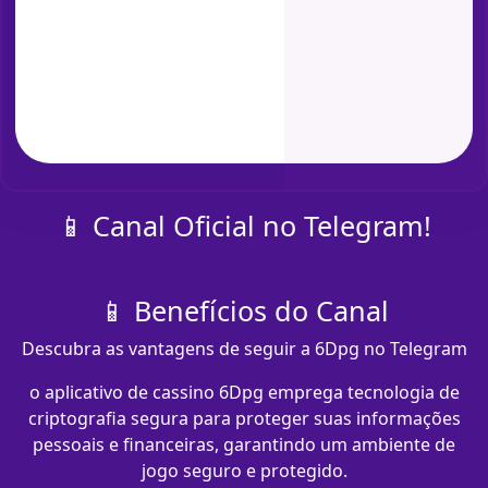
📱 Canal Oficial no Telegram!
📱 Benefícios do Canal
Descubra as vantagens de seguir a 6Dpg no Telegram
o aplicativo de cassino 6Dpg emprega tecnologia de
criptografia segura para proteger suas informações
pessoais e financeiras, garantindo um ambiente de
jogo seguro e protegido.