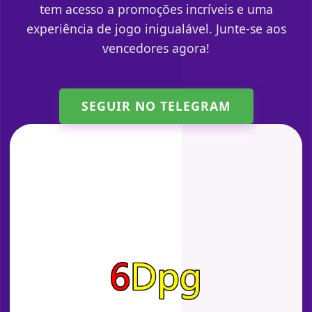
tem acesso a promoções incríveis e uma
experiência de jogo inigualável. Junte-se aos
vencedores agora!
SEGUIR NO TELEGRAM