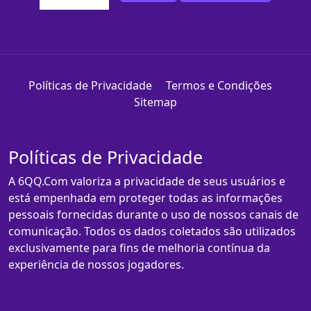
Políticas de Privacidade
Termos e Condições
Sitemap
Políticas de Privacidade
A 6QQ.Com valoriza a privacidade de seus usuários e
está empenhada em proteger todas as informações
pessoais fornecidas durante o uso de nossos canais de
comunicação. Todos os dados coletados são utilizados
exclusivamente para fins de melhoria contínua da
experiência de nossos jogadores.