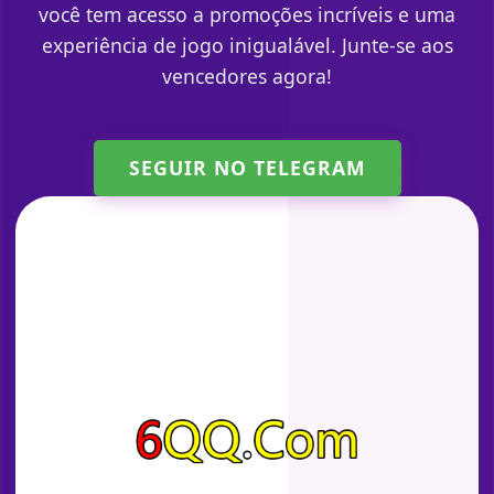
você tem acesso a promoções incríveis e uma
experiência de jogo inigualável. Junte-se aos
vencedores agora!
SEGUIR NO TELEGRAM