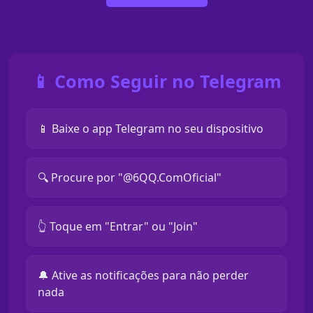
📱 Como Seguir no Telegram
📱 Baixe o app Telegram no seu dispositivo
🔍 Procure por "@6QQ.ComOficial"
👆 Toque em "Entrar" ou "Join"
🔔 Ative as notificações para não perder
nada