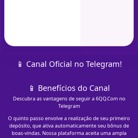
📱 Canal Oficial no Telegram!
📱 Benefícios do Canal
Descubra as vantagens de seguir a 6QQ.Com no
Telegram
O quinto passo envolve a realização de seu primeiro
depósito, que ativa automaticamente seu bônus de
boas-vindas. Nossa plataforma aceita uma ampla