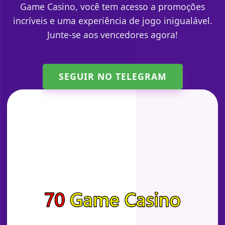
Game Casino, você tem acesso a promoções
incríveis e uma experiência de jogo inigualável.
Junte-se aos vencedores agora!
SEGUIR NO TELEGRAM