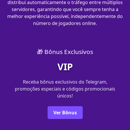
distribui automaticamente o tráfego entre múltiplos
servidores, garantindo que você sempre tenha a
melhor experiência possível, independentemente do
número de jogadores online.
🎁 Bônus Exclusivos
VIP
Receba bônus exclusivos do Telegram,
promoções especiais e códigos promocionais
únicos!
Ver Bônus