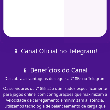
📱 Canal Oficial no Telegram!
📱 Benefícios do Canal
Descubra as vantagens de seguir a 718Br no Telegram
Os servidores da 718Br são otimizados especificamente
para jogos online, com configurações que maximizam a
velocidade de carregamento e minimizam a latência.
Utilizamos tecnologia de balanceamento de carga que