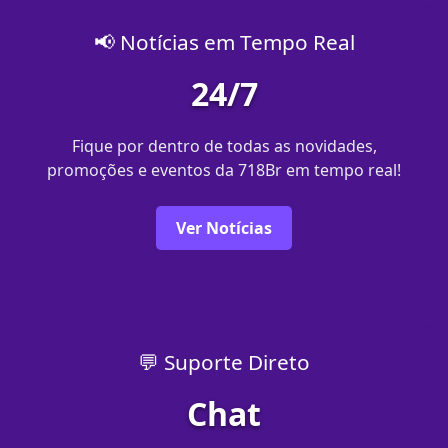
📢 Notícias em Tempo Real
24/7
Fique por dentro de todas as novidades,
promoções e eventos da 718Br em tempo real!
Ver Notícias
💬 Suporte Direto
Chat