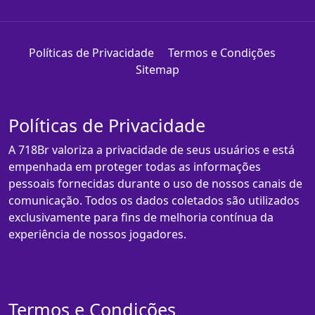
Políticas de Privacidade
Termos e Condições
Sitemap
Políticas de Privacidade
A 718Br valoriza a privacidade de seus usuários e está
empenhada em proteger todas as informações
pessoais fornecidas durante o uso de nossos canais de
comunicação. Todos os dados coletados são utilizados
exclusivamente para fins de melhoria contínua da
experiência de nossos jogadores.
Termos e Condições