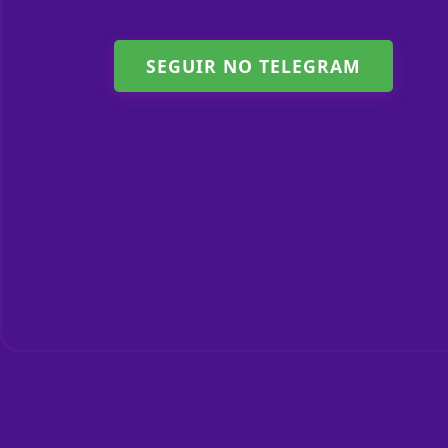
SEGUIR NO TELEGRAM