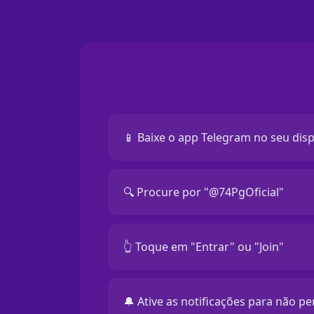
📱 Baixe o app Telegram no seu disp
🔍 Procure por "@74PgOficial"
👆 Toque em "Entrar" ou "Join"
🔔 Ative as notificações para não p