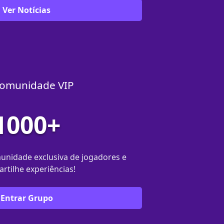
Ver Notícias
Comunidade VIP
1000+
unidade exclusiva de jogadores e
rtilhe experiências!
Entrar Grupo