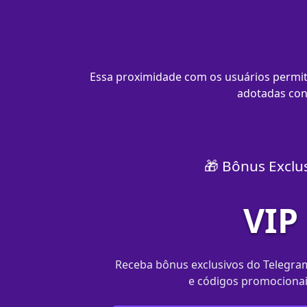
Essa proximidade com os usuários permi
adotadas cont
🎁 Bônus Exclu
VIP
Receba bônus exclusivos do Telegra
e códigos promocionai