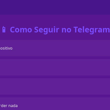
📱 Como Seguir no Telegram
ositivo
erder nada