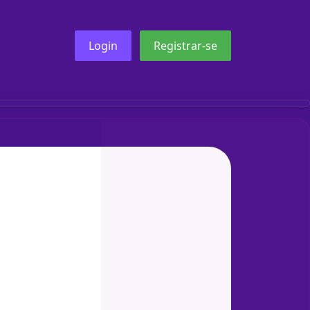
Login
Registrar-se