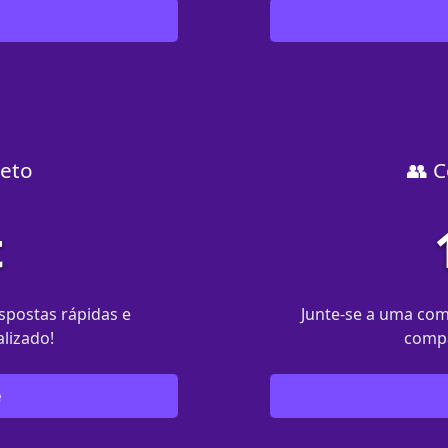
reto
👥 
t
espostas rápidas e
Junte-se a uma com
lizado!
compa
e