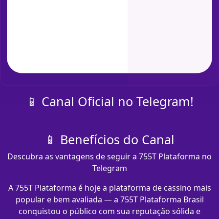
📱 Canal Oficial no Telegram!
📱 Benefícios do Canal
Descubra as vantagens de seguir a 755T Plataforma no
Telegram
A 755T Plataforma é hoje a plataforma de cassino mais
popular e bem avaliada — a 755T Plataforma Brasil
conquistou o público com sua reputação sólida e