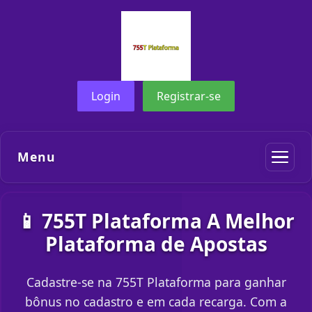
Login
Registrar-se
Menu
📱 755T Plataforma A Melhor
Plataforma de Apostas
Cadastre-se na 755T Plataforma para ganhar
bônus no cadastro e em cada recarga. Com a