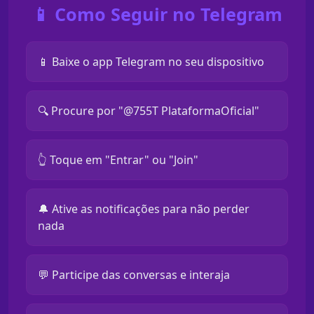
📱 Como Seguir no Telegram
📱 Baixe o app Telegram no seu dispositivo
🔍 Procure por "@755T PlataformaOficial"
👆 Toque em "Entrar" ou "Join"
🔔 Ative as notificações para não perder
nada
💬 Participe das conversas e interaja