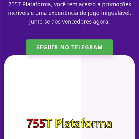
755T Plataforma, você tem acesso a promoções
incríveis e uma experiência de jogo inigualável.
Junte-se aos vencedores agora!
SEGUIR NO TELEGRAM