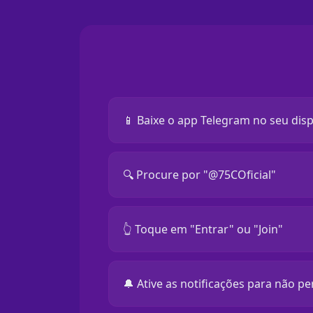
📱 Baixe o app Telegram no seu disp
🔍 Procure por "@75COficial"
👆 Toque em "Entrar" ou "Join"
🔔 Ative as notificações para não p