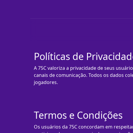
Políticas de Privacida
A 75C valoriza a privacidade de seus usuár
canais de comunicação. Todos os dados cole
jogadores.
Termos e Condições
Os usuários da 75C concordam em respeitar 