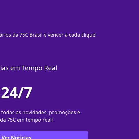
ios da 75C Brasil e vencer a cada clique!
cias em Tempo Real
24/7
e todas as novidades, promoções e
 da 75C em tempo real!
Ver Notícias