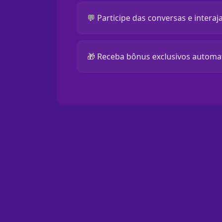
💬 Participe das conversas e interaj
🎁 Receba bônus exclusivos autom