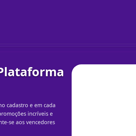
 Plataforma
no cadastro e em cada
promoções incríveis e
unte-se aos vencedores