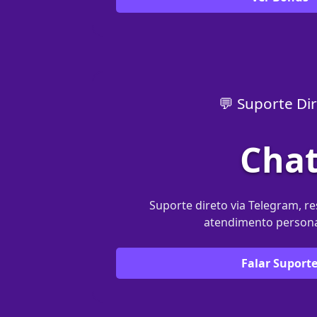
💬 Suporte Di
Cha
Suporte direto via Telegram, r
atendimento persona
Falar Suport