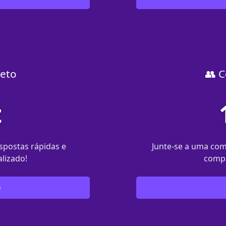
reto
👥 
t
espostas rápidas e
Junte-se a uma com
lizado!
compa
e