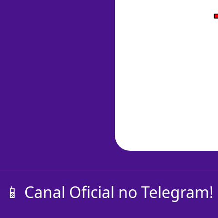
📱 Canal Oficial no Telegram!