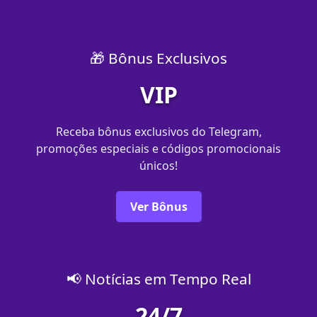
🎁 Bônus Exclusivos
VIP
Receba bônus exclusivos do Telegram,
promoções especiais e códigos promocionais
únicos!
Ver Bônus
📢 Notícias em Tempo Real
24/7