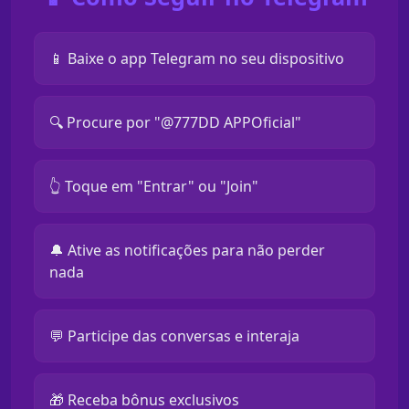
📱 Baixe o app Telegram no seu dispositivo
🔍 Procure por "@777DD APPOficial"
👆 Toque em "Entrar" ou "Join"
🔔 Ative as notificações para não perder
nada
💬 Participe das conversas e interaja
🎁 Receba bônus exclusivos