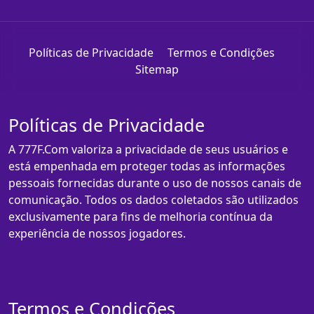
Políticas de Privacidade
Termos e Condições
Sitemap
Políticas de Privacidade
A 777F.Com valoriza a privacidade de seus usuários e
está empenhada em proteger todas as informações
pessoais fornecidas durante o uso de nossos canais de
comunicação. Todos os dados coletados são utilizados
exclusivamente para fins de melhoria contínua da
experiência de nossos jogadores.
Termos e Condições