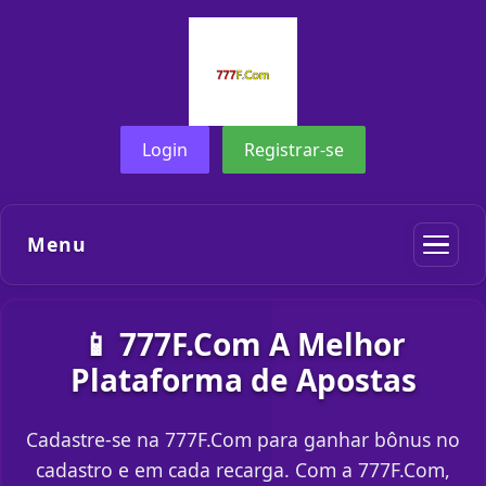
Login
Registrar-se
Menu
📱 777F.Com A Melhor
Plataforma de Apostas
Cadastre-se na 777F.Com para ganhar bônus no
cadastro e em cada recarga. Com a 777F.Com,