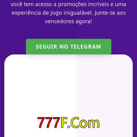
você tem acesso a promoções incríveis e uma
experiência de jogo inigualável. Junte-se aos
vencedores agora!
SEGUIR NO TELEGRAM