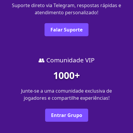
Suporte direto via Telegram, respostas rápidas e
atendimento personalizado!
Falar Suporte
👥 Comunidade VIP
1000+
Junte-se a uma comunidade exclusiva de
jogadores e compartilhe experiências!
Entrar Grupo