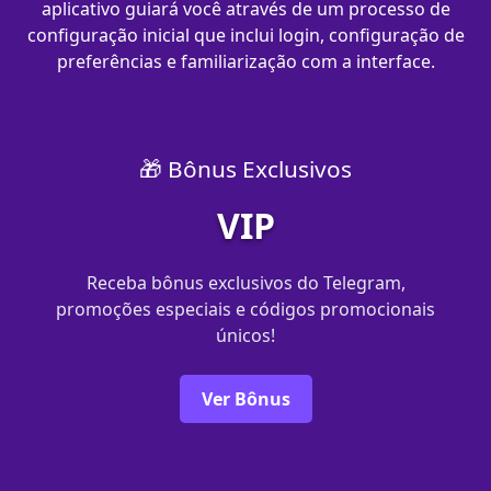
aplicativo guiará você através de um processo de
configuração inicial que inclui login, configuração de
preferências e familiarização com a interface.
🎁 Bônus Exclusivos
VIP
Receba bônus exclusivos do Telegram,
promoções especiais e códigos promocionais
únicos!
Ver Bônus