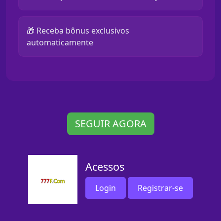
🎁 Receba bônus exclusivos
automaticamente
SEGUIR AGORA
Acessos
Login
Registrar-se