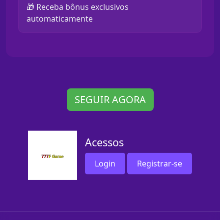
🎁 Receba bônus exclusivos
automaticamente
SEGUIR AGORA
Acessos
Login
Registrar-se