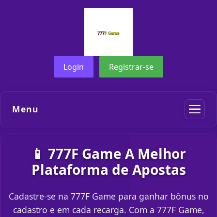
Login
Registrar-se
Menu
📱 777F Game A Melhor
Plataforma de Apostas
Cadastre-se na 777F Game para ganhar bônus no
cadastro e em cada recarga. Com a 777F Game,