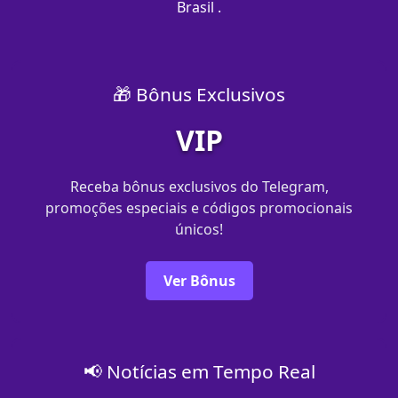
Brasil .
🎁 Bônus Exclusivos
VIP
Receba bônus exclusivos do Telegram,
promoções especiais e códigos promocionais
únicos!
Ver Bônus
📢 Notícias em Tempo Real