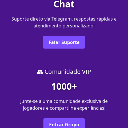
Chat
Suporte direto via Telegram, respostas rápidas e
atendimento personalizado!
Falar Suporte
👥 Comunidade VIP
1000+
Junte-se a uma comunidade exclusiva de
jogadores e compartilhe experiências!
Entrar Grupo