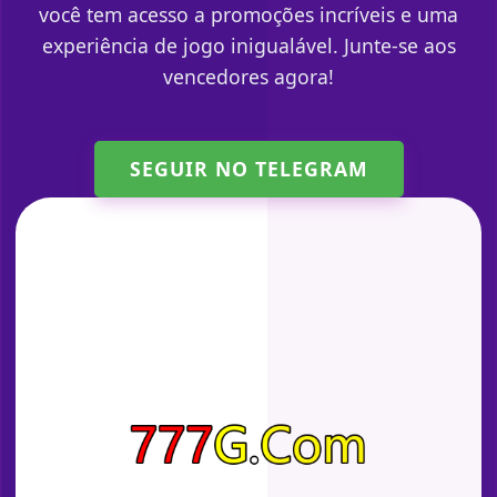
você tem acesso a promoções incríveis e uma
experiência de jogo inigualável. Junte-se aos
vencedores agora!
SEGUIR NO TELEGRAM