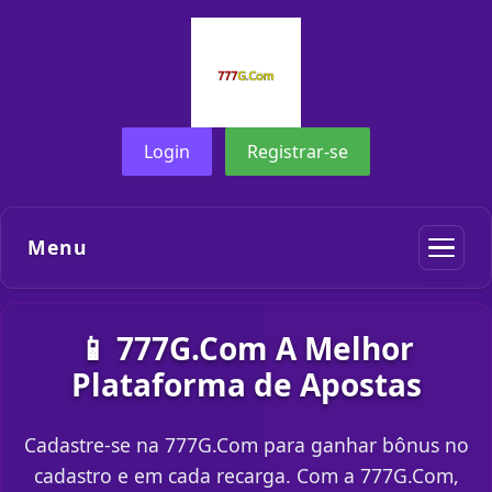
Login
Registrar-se
Menu
📱 777G.Com A Melhor
Plataforma de Apostas
Cadastre-se na 777G.Com para ganhar bônus no
cadastro e em cada recarga. Com a 777G.Com,