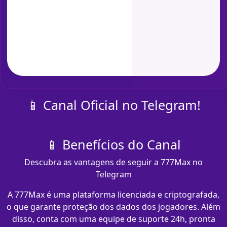
📱 Canal Oficial no Telegram!
📱 Benefícios do Canal
Descubra as vantagens de seguir a 777Max no
Telegram
A 777Max é uma plataforma licenciada e criptografada,
o que garante proteção dos dados dos jogadores. Além
disso, conta com uma equipe de suporte 24h, pronta