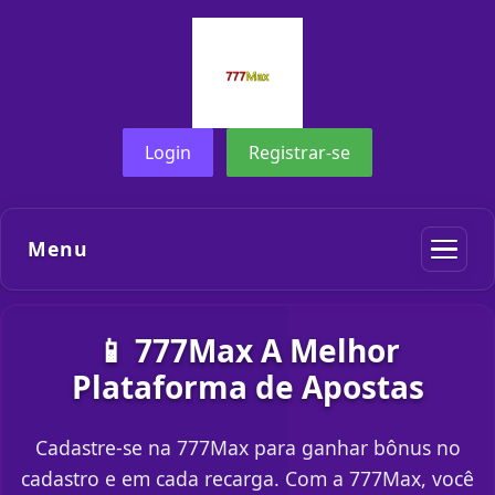
Login
Registrar-se
Menu
📱 777Max A Melhor
Plataforma de Apostas
Cadastre-se na 777Max para ganhar bônus no
cadastro e em cada recarga. Com a 777Max, você