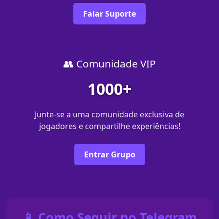
Falar Suporte
👥 Comunidade VIP
1000+
Junte-se a uma comunidade exclusiva de
jogadores e compartilhe experiências!
Entrar Grupo
📱 Como Seguir no Telegram