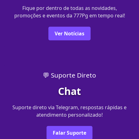
Fique por dentro de todas as novidades,
promoções e eventos da 777Pg em tempo real!
Ver Notícias
💬 Suporte Direto
Chat
Suporte direto via Telegram, respostas rápidas e
atendimento personalizado!
Falar Suporte