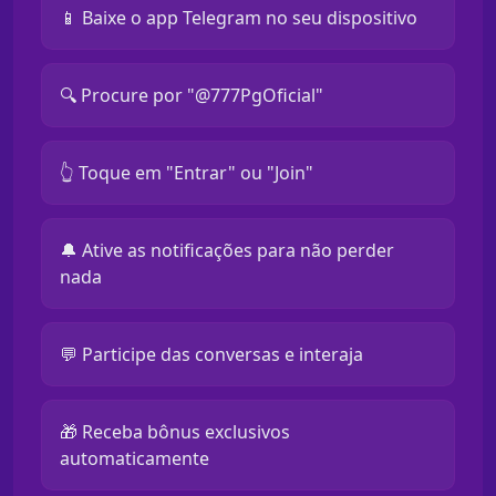
📱 Baixe o app Telegram no seu dispositivo
🔍 Procure por "@777PgOficial"
👆 Toque em "Entrar" ou "Join"
🔔 Ative as notificações para não perder
nada
💬 Participe das conversas e interaja
🎁 Receba bônus exclusivos
automaticamente