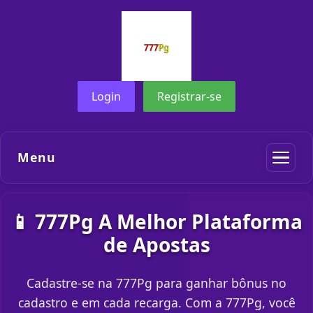
Login
Registrar-se
Menu
📱 777Pg A Melhor Plataforma
de Apostas
Cadastre-se na 777Pg para ganhar bônus no
cadastro e em cada recarga. Com a 777Pg, você