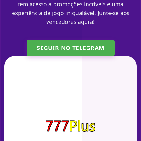
tem acesso a promoções incríveis e uma
experiência de jogo inigualável. Junte-se aos
vencedores agora!
SEGUIR NO TELEGRAM