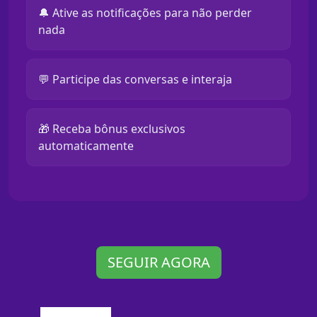
🔔 Ative as notificações para não perder
nada
💬 Participe das conversas e interaja
🎁 Receba bônus exclusivos
automaticamente
SEGUIR AGORA