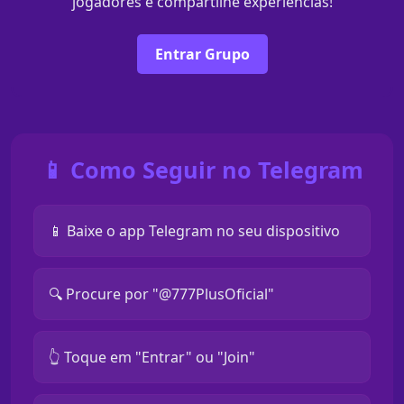
jogadores e compartilhe experiências!
Entrar Grupo
📱 Como Seguir no Telegram
📱 Baixe o app Telegram no seu dispositivo
🔍 Procure por "@777PlusOficial"
👆 Toque em "Entrar" ou "Join"