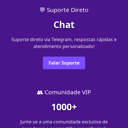
💬 Suporte Direto
Chat
Suporte direto via Telegram, respostas rápidas e
atendimento personalizado!
Falar Suporte
👥 Comunidade VIP
1000+
Junte-se a uma comunidade exclusiva de