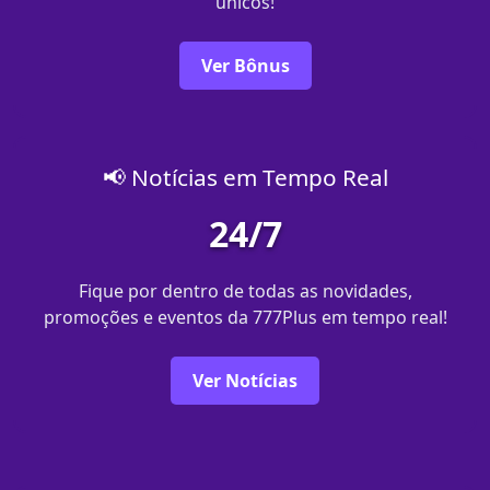
únicos!
Ver Bônus
📢 Notícias em Tempo Real
24/7
Fique por dentro de todas as novidades,
promoções e eventos da 777Plus em tempo real!
Ver Notícias