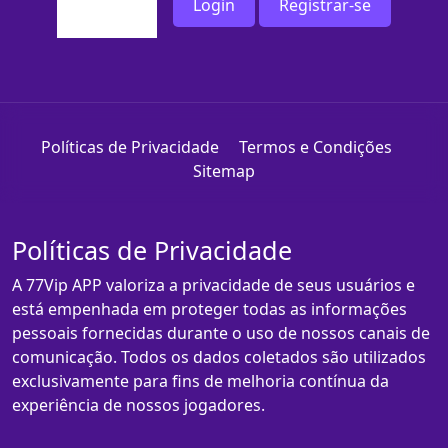
Login
Registrar-se
Políticas de Privacidade
Termos e Condições
Sitemap
Políticas de Privacidade
A 77Vip APP valoriza a privacidade de seus usuários e
está empenhada em proteger todas as informações
pessoais fornecidas durante o uso de nossos canais de
comunicação. Todos os dados coletados são utilizados
exclusivamente para fins de melhoria contínua da
experiência de nossos jogadores.