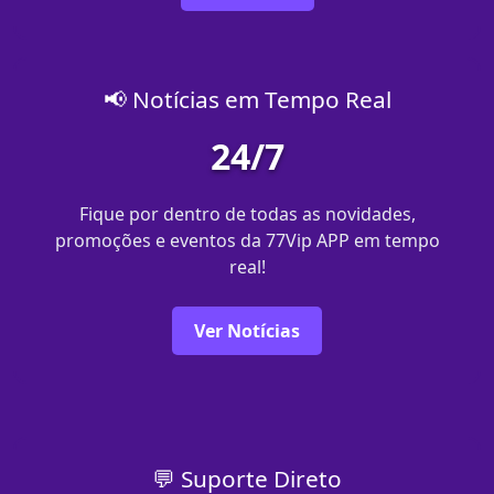
📢 Notícias em Tempo Real
24/7
Fique por dentro de todas as novidades,
promoções e eventos da 77Vip APP em tempo
real!
Ver Notícias
💬 Suporte Direto