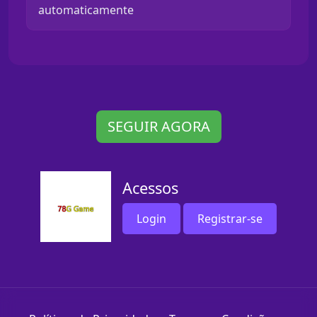
automaticamente
SEGUIR AGORA
Acessos
Login
Registrar-se