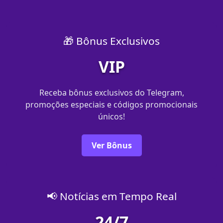
🎁 Bônus Exclusivos
VIP
Receba bônus exclusivos do Telegram,
promoções especiais e códigos promocionais
únicos!
Ver Bônus
📢 Notícias em Tempo Real
24/7