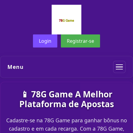
Login
Registrar-se
Menu
📱 78G Game A Melhor
Plataforma de Apostas
Cadastre-se na 78G Game para ganhar bônus no
cadastro e em cada recarga. Com a 78G Game,