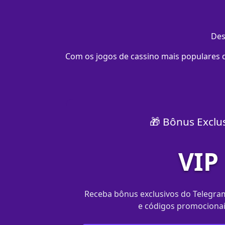
Des
Com os jogos de cassino mais populares 
🎁 Bônus Exclu
VIP
Receba bônus exclusivos do Telegra
e códigos promocionai