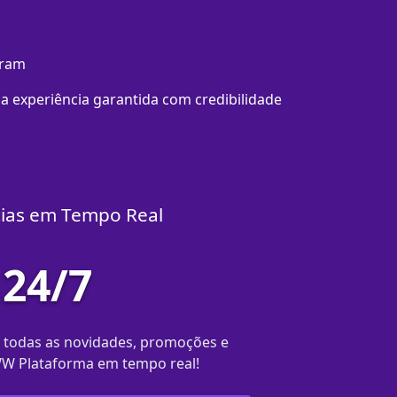
gram
 experiência garantida com credibilidade
cias em Tempo Real
24/7
e todas as novidades, promoções e
W Plataforma em tempo real!