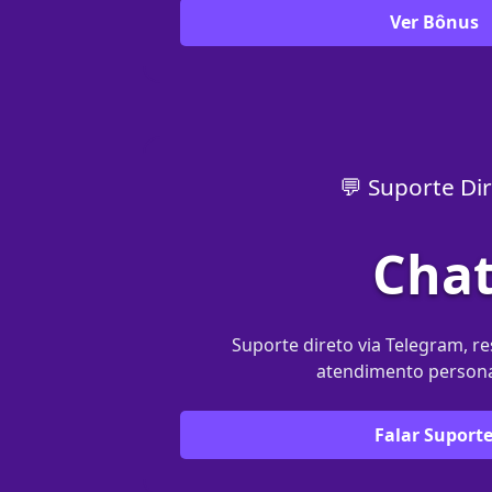
Ver Bônus
💬 Suporte Di
Cha
Suporte direto via Telegram, r
atendimento persona
Falar Suport