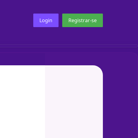
Login
Registrar-se