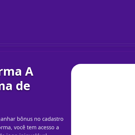
rma A
ma de
ganhar bônus no cadastro
rma, você tem acesso a