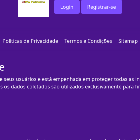
Login
Registrar-se
Políticas de Privacidade
Termos e Condições
Sitemap
de
de seus usuários e está empenhada em proteger todas as i
 os dados coletados são utilizados exclusivamente para fi