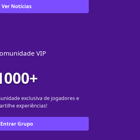
Ver Notícias
Comunidade VIP
1000+
unidade exclusiva de jogadores e
rtilhe experiências!
Entrar Grupo