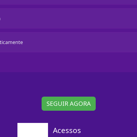
a
aticamente
SEGUIR AGORA
Acessos