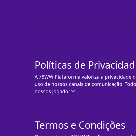
Políticas de Privacida
A 78WW Plataforma valoriza a privacidade 
uso de nossos canais de comunicação. Todos
nossos jogadores.
Termos e Condições