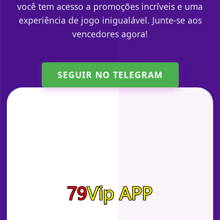
você tem acesso a promoções incríveis e uma
experiência de jogo inigualável. Junte-se aos
vencedores agora!
SEGUIR NO TELEGRAM