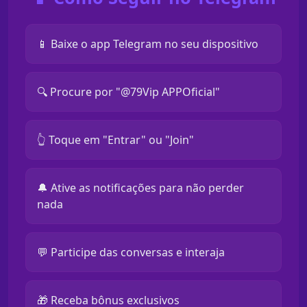
📱 Baixe o app Telegram no seu dispositivo
🔍 Procure por "@79Vip APPOficial"
👆 Toque em "Entrar" ou "Join"
🔔 Ative as notificações para não perder
nada
💬 Participe das conversas e interaja
🎁 Receba bônus exclusivos