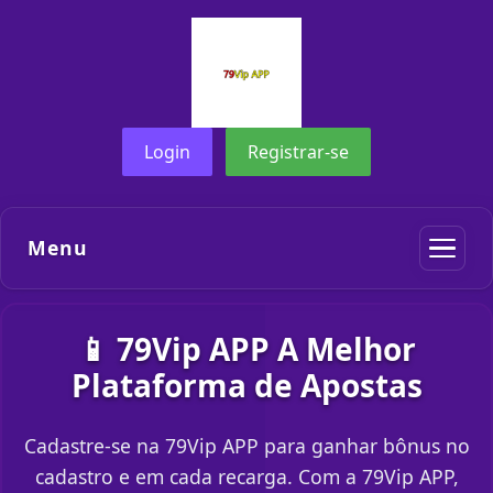
Login
Registrar-se
Menu
📱 79Vip APP A Melhor
Plataforma de Apostas
Cadastre-se na 79Vip APP para ganhar bônus no
cadastro e em cada recarga. Com a 79Vip APP,