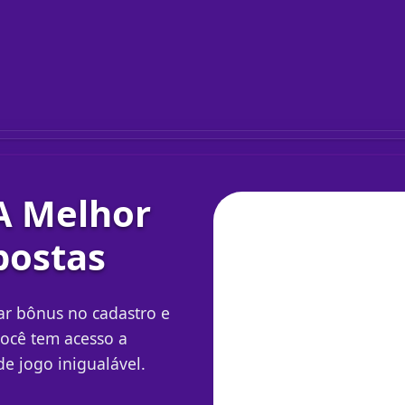
A Melhor
postas
r bônus no cadastro e
ocê tem acesso a
e jogo inigualável.