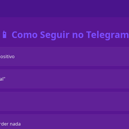
📱 Como Seguir no Telegram
ositivo
al"
erder nada