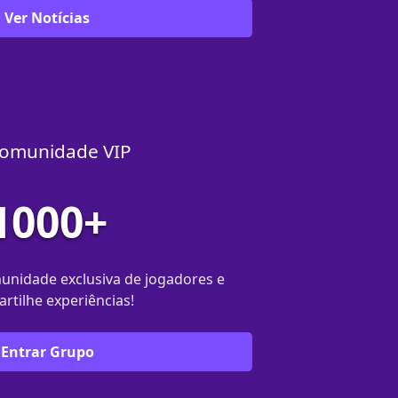
Ver Notícias
Comunidade VIP
1000+
unidade exclusiva de jogadores e
rtilhe experiências!
Entrar Grupo