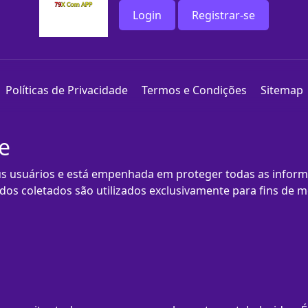
Login
Registrar-se
Políticas de Privacidade
Termos e Condições
Sitemap
de
eus usuários e está empenhada em proteger todas as inform
os coletados são utilizados exclusivamente para fins de m