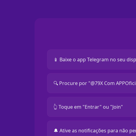
📱 Baixe o app Telegram no seu disp
🔍 Procure por "@79X Com APPOfici
👆 Toque em "Entrar" ou "Join"
🔔 Ative as notificações para não p