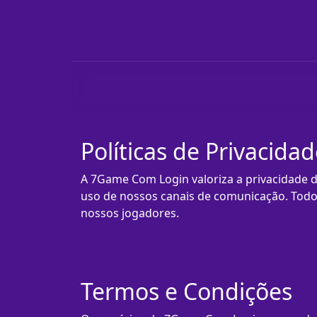
Políticas de Privacida
A 7Game Com Login valoriza a privacidade 
uso de nossos canais de comunicação. Todos
nossos jogadores.
Termos e Condições