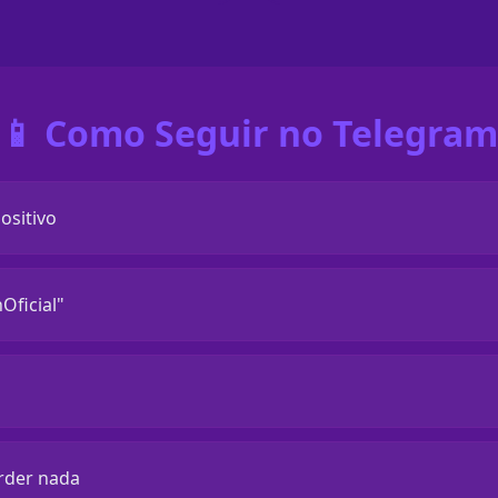
📱 Como Seguir no Telegram
ositivo
Oficial"
erder nada