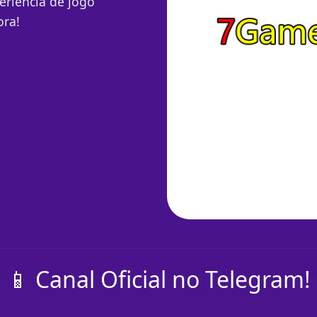
eriência de jogo
ora!
📱 Canal Oficial no Telegram!