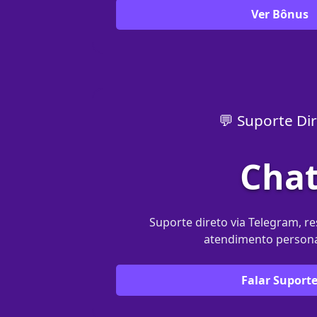
Ver Bônus
💬 Suporte Di
Cha
Suporte direto via Telegram, r
atendimento persona
Falar Suport