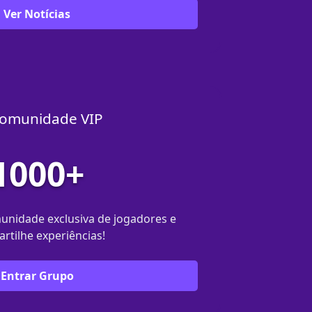
Ver Notícias
Comunidade VIP
1000+
unidade exclusiva de jogadores e
rtilhe experiências!
Entrar Grupo