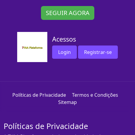
SEGUIR AGORA
Acessos
Login
Registrar-se
Políticas de Privacidade
Termos e Condições
Sitemap
Políticas de Privacidade