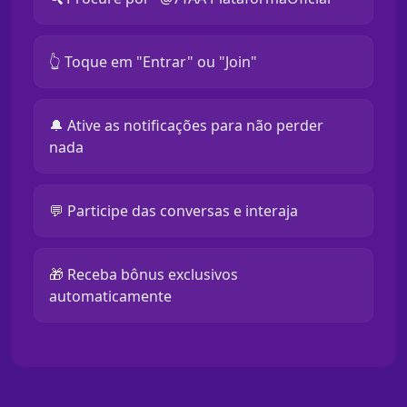
👆 Toque em "Entrar" ou "Join"
🔔 Ative as notificações para não perder
nada
💬 Participe das conversas e interaja
🎁 Receba bônus exclusivos
automaticamente