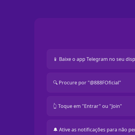
📱 Baixe o app Telegram no seu disp
🔍 Procure por "@888FOficial"
👆 Toque em "Entrar" ou "Join"
🔔 Ative as notificações para não p