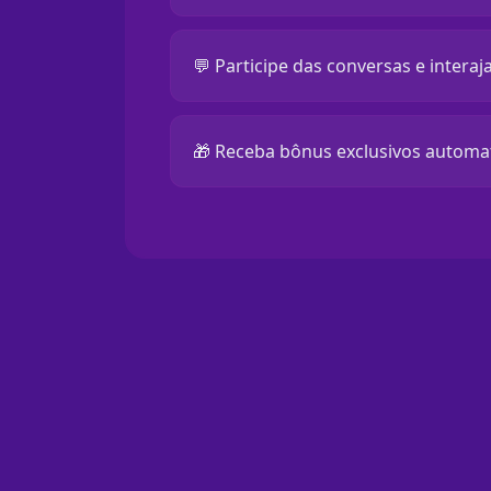
💬 Participe das conversas e interaj
🎁 Receba bônus exclusivos autom