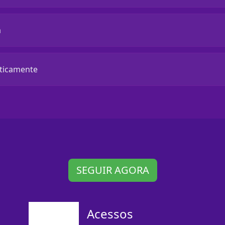
a
aticamente
SEGUIR AGORA
Acessos