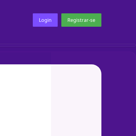
Login
Registrar-se