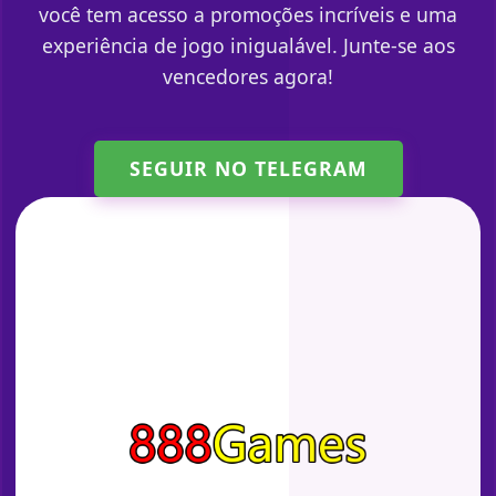
você tem acesso a promoções incríveis e uma
experiência de jogo inigualável. Junte-se aos
vencedores agora!
SEGUIR NO TELEGRAM