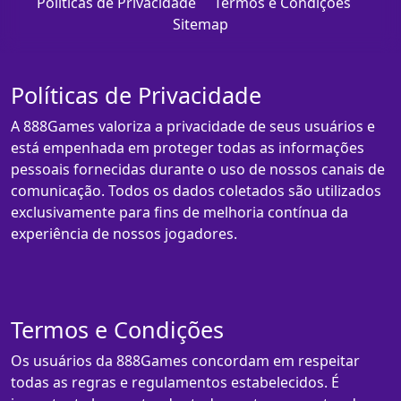
Políticas de Privacidade
Termos e Condições
Sitemap
Políticas de Privacidade
A 888Games valoriza a privacidade de seus usuários e
está empenhada em proteger todas as informações
pessoais fornecidas durante o uso de nossos canais de
comunicação. Todos os dados coletados são utilizados
exclusivamente para fins de melhoria contínua da
experiência de nossos jogadores.
Termos e Condições
Os usuários da 888Games concordam em respeitar
todas as regras e regulamentos estabelecidos. É