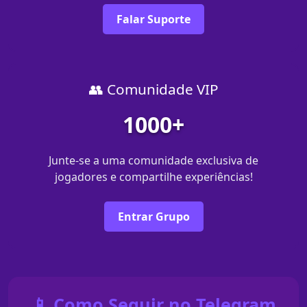
Falar Suporte
👥 Comunidade VIP
1000+
Junte-se a uma comunidade exclusiva de
jogadores e compartilhe experiências!
Entrar Grupo
📱 Como Seguir no Telegram