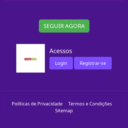
SEGUIR AGORA
Acessos
Login
Registrar-se
Políticas de Privacidade
Termos e Condições
Sitemap