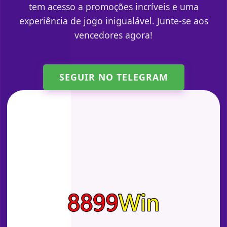
tem acesso a promoções incríveis e uma
experiência de jogo inigualável. Junte-se aos
vencedores agora!
SEGUIR NO TELEGRAM