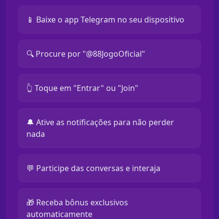
📱 Baixe o app Telegram no seu dispositivo
🔍 Procure por "@88JogoOficial"
👆 Toque em "Entrar" ou "Join"
🔔 Ative as notificações para não perder
nada
💬 Participe das conversas e interaja
🎁 Receba bônus exclusivos
automaticamente