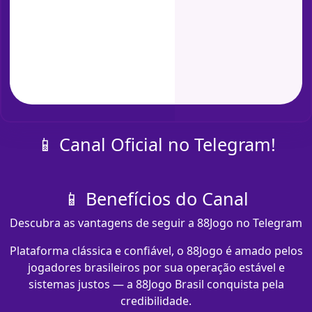
📱 Canal Oficial no Telegram!
📱 Benefícios do Canal
Descubra as vantagens de seguir a 88Jogo no Telegram
Plataforma clássica e confiável, o 88Jogo é amado pelos
jogadores brasileiros por sua operação estável e
sistemas justos — a 88Jogo Brasil conquista pela
credibilidade.