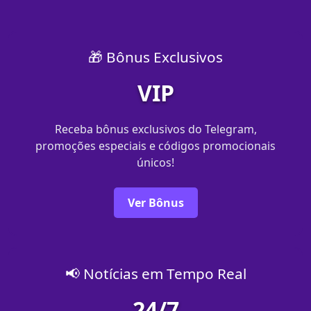
🎁 Bônus Exclusivos
VIP
Receba bônus exclusivos do Telegram,
promoções especiais e códigos promocionais
únicos!
Ver Bônus
📢 Notícias em Tempo Real
24/7