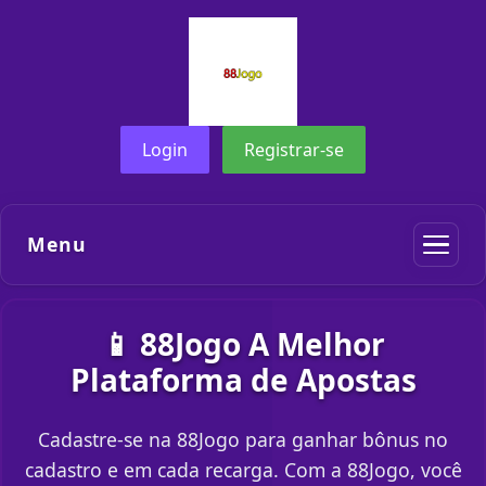
Login
Registrar-se
Menu
📱 88Jogo A Melhor
Plataforma de Apostas
Cadastre-se na 88Jogo para ganhar bônus no
cadastro e em cada recarga. Com a 88Jogo, você