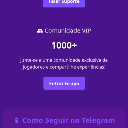
Falar Suporte
👥 Comunidade VIP
1000+
Junte-se a uma comunidade exclusiva de
jogadores e compartilhe experiências!
Entrar Grupo
📱 Como Seguir no Telegram