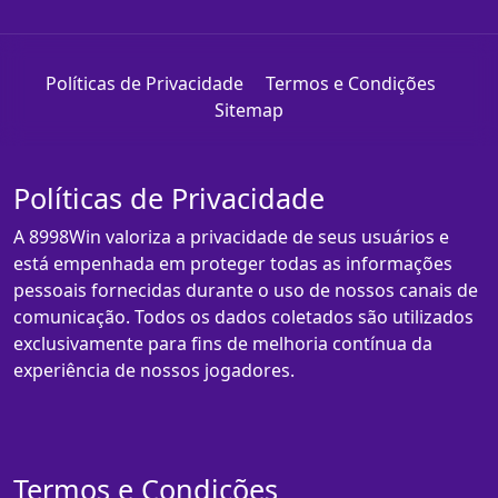
Políticas de Privacidade
Termos e Condições
Sitemap
Políticas de Privacidade
A 8998Win valoriza a privacidade de seus usuários e
está empenhada em proteger todas as informações
pessoais fornecidas durante o uso de nossos canais de
comunicação. Todos os dados coletados são utilizados
exclusivamente para fins de melhoria contínua da
experiência de nossos jogadores.
Termos e Condições