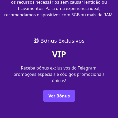
os recursos necessários sem causar lentidão ou
travamentos. Para uma experiência ideal,
recomendamos dispositivos com 3GB ou mais de RAM.
🎁 Bônus Exclusivos
VIP
Receba bônus exclusivos do Telegram,
promoções especiais e códigos promocionais
únicos!
Ver Bônus