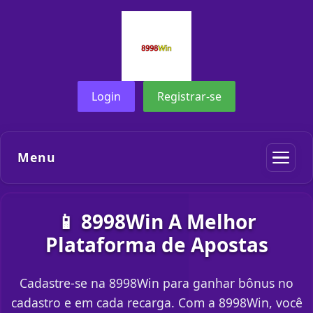
Login
Registrar-se
Menu
📱 8998Win A Melhor
Plataforma de Apostas
Cadastre-se na 8998Win para ganhar bônus no
cadastro e em cada recarga. Com a 8998Win, você