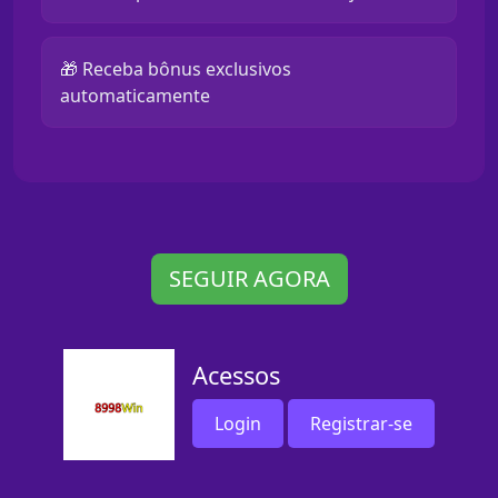
🎁 Receba bônus exclusivos
automaticamente
SEGUIR AGORA
Acessos
Login
Registrar-se