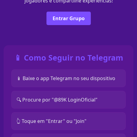
jogadores e compartilhe experiências!
Entrar Grupo
📱 Como Seguir no Telegram
📱 Baixe o app Telegram no seu dispositivo
🔍 Procure por "@89K LoginOficial"
👆 Toque em "Entrar" ou "Join"