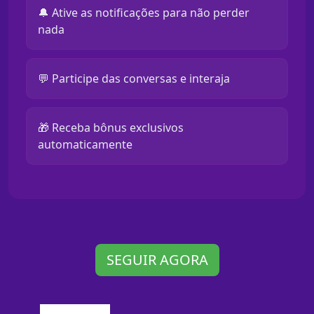
🔔 Ative as notificações para não perder
nada
💬 Participe das conversas e interaja
🎁 Receba bônus exclusivos
automaticamente
SEGUIR AGORA