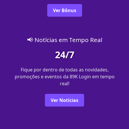
Ver Bônus
📢 Notícias em Tempo Real
24/7
Fique por dentro de todas as novidades,
promoções e eventos da 89K Login em tempo
real!
Ver Notícias