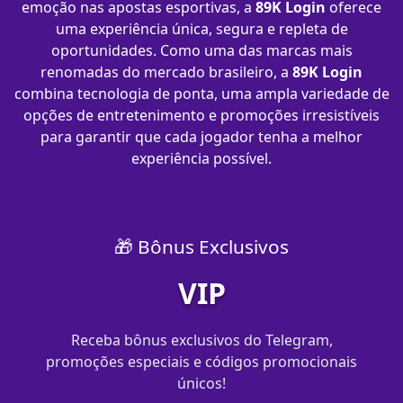
emoção nas apostas esportivas, a
89K Login
oferece
uma experiência única, segura e repleta de
oportunidades. Como uma das marcas mais
renomadas do mercado brasileiro, a
89K Login
combina tecnologia de ponta, uma ampla variedade de
opções de entretenimento e promoções irresistíveis
para garantir que cada jogador tenha a melhor
experiência possível.
🎁 Bônus Exclusivos
VIP
Receba bônus exclusivos do Telegram,
promoções especiais e códigos promocionais
únicos!