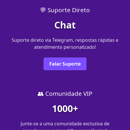
💬 Suporte Direto
Chat
Suporte direto via Telegram, respostas rápidas e
atendimento personalizado!
Falar Suporte
👥 Comunidade VIP
1000+
Junte-se a uma comunidade exclusiva de