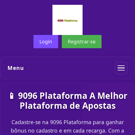
Login
Registrar-se
Menu
📱 9096 Plataforma A Melhor
Plataforma de Apostas
Cadastre-se na 9096 Plataforma para ganhar
bônus no cadastro e em cada recarga. Com a