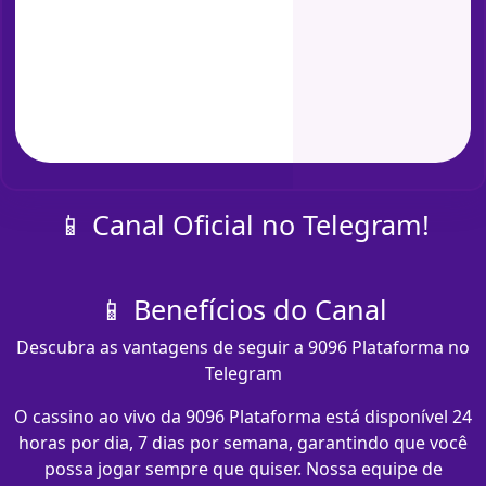
📱 Canal Oficial no Telegram!
📱 Benefícios do Canal
Descubra as vantagens de seguir a 9096 Plataforma no
Telegram
O cassino ao vivo da 9096 Plataforma está disponível 24
horas por dia, 7 dias por semana, garantindo que você
possa jogar sempre que quiser. Nossa equipe de