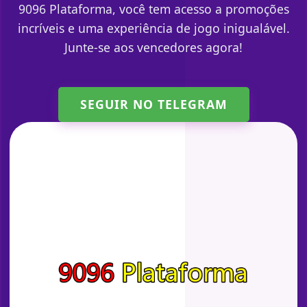
9096 Plataforma, você tem acesso a promoções
incríveis e uma experiência de jogo inigualável.
Junte-se aos vencedores agora!
SEGUIR NO TELEGRAM