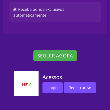
🎁 Receba bônus exclusivos
automaticamente
SEGUIR AGORA
Acessos
Login
Registrar-se