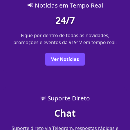
📢 Notícias em Tempo Real
24/7
Fique por dentro de todas as novidades,
promoções e eventos da 9191V em tempo real!
Ver Notícias
💬 Suporte Direto
Chat
Suporte direto via Telegram, respostas rápidas e