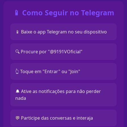
📱 Como Seguir no Telegram
📱 Baixe o app Telegram no seu dispositivo
🔍 Procure por "@9191VOficial"
👆 Toque em "Entrar" ou "Join"
🔔 Ative as notificações para não perder
nada
💬 Participe das conversas e interaja