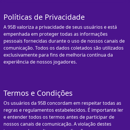
Políticas de Privacidade
A 95B valoriza a privacidade de seus usuários e está
empenhada em proteger todas as informações
pessoais fornecidas durante o uso de nossos canais de
comunicação. Todos os dados coletados são utilizados
exclusivamente para fins de melhoria contínua da
experiência de nossos jogadores.
Termos e Condições
Os usuários da 95B concordam em respeitar todas as
regras e regulamentos estabelecidos. É importante ler
e entender todos os termos antes de participar de
nossos canais de comunicação. A violação destes