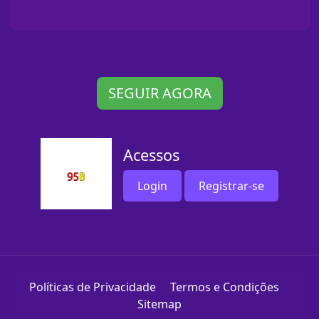
SEGUIR AGORA
Acessos
Login
Registrar-se
Políticas de Privacidade
Termos e Condições
Sitemap