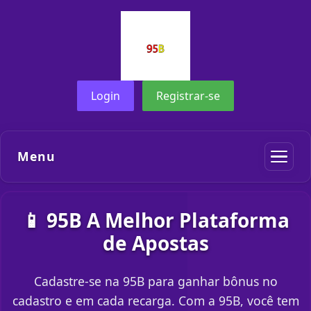
Login
Registrar-se
Menu
📱 95B A Melhor Plataforma
de Apostas
Cadastre-se na 95B para ganhar bônus no
cadastro e em cada recarga. Com a 95B, você tem