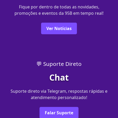
Fique por dentro de todas as novidades,
promoções e eventos da 95B em tempo real!
Ver Notícias
💬 Suporte Direto
Chat
Suporte direto via Telegram, respostas rápidas e
atendimento personalizado!
Falar Suporte