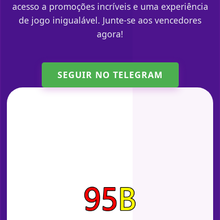
acesso a promoções incríveis e uma experiência
de jogo inigualável. Junte-se aos vencedores
agora!
SEGUIR NO TELEGRAM